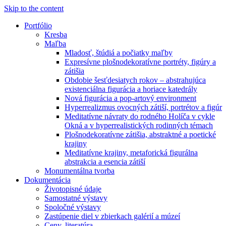
Skip to the content
Portfólio
Kresba
Maľba
Mladosť, štúdiá a počiatky maľby
Expresívne plošnodekoratívne portréty, figúry a
zátišia
Obdobie šesťdesiatych rokov – abstrahujúca
existenciálna figurácia a horiace katedrály
Nová figurácia a pop-artový environment
Hyperrealizmus ovocných zátiší, portrétov a figúr
Meditatívne návraty do rodného Holíča v cykle
Okná a v hyperrealistických rodinných témach
Plošnodekoratívne zátišia, abstraktné a poetické
krajiny
Meditatívne krajiny, metaforická figurálna
abstrakcia a esencia zátiší
Monumentálna tvorba
Dokumentácia
Životopisné údaje
Samostatné výstavy
Spoločné výstavy
Zastúpenie diel v zbierkach galérií a múzeí
Ceny, literatúra