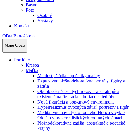
Básne
Foto
Osobné
Výstavy
Kontakt
Oľga Bartošíková
Menu
Close
Portfólio
Kresba
Maľba
Mladosť, štúdiá a počiatky maľby
Expresívne plošnodekoratívne portréty, figúry a
zátišia
Obdobie šesťdesiatych rokov – abstrahujúca
existenciálna figurácia a horiace katedrály
Nová figurácia a pop-artový environment
Hyperrealizmus ovocných zátiší, portrétov a figúr
Meditatívne návraty do rodného Holíča v cykle
Okná a v hyperrealistických rodinných témach
Plošnodekoratívne zátišia, abstraktné a poetické
krajiny