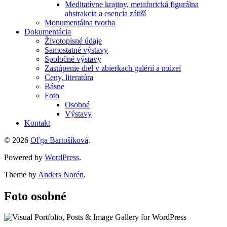
Meditatívne krajiny, metaforická figurálna
abstrakcia a esencia zátiší
Monumentálna tvorba
Dokumentácia
Životopisné údaje
Samostatné výstavy
Spoločné výstavy
Zastúpenie diel v zbierkach galérií a múzeí
Ceny, literatúra
Básne
Foto
Osobné
Výstavy
Kontakt
© 2026
Oľga Bartošíková
.
Powered by
WordPress
.
Theme by
Anders Norén
.
Foto osobné