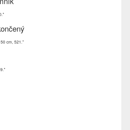
mník
0.*
končený
150 cm, 521.*
9.*