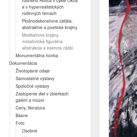
rodného Holíča v cykle Okná
a v hyperrealistických
rodinných témach
Plošnodekoratívne zátišia,
abstraktné a poetické krajiny
Meditatívne krajiny,
metaforická figurálna
abstrakcia a esencia zátiší
Monumentálna tvorba
Dokumentácia
Životopisné údaje
Samostatné výstavy
Spoločné výstavy
Zastúpenie diel v zbierkach
galérií a múzeí
Ceny, literatúra
Básne
Foto
Osobné