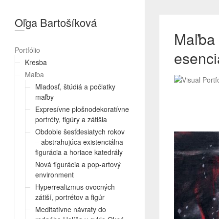
Oľga Bartošíková
Maľba V
Portfólio
esencia
Kresba
Maľba
Mladosť, štúdiá a počiatky
maľby
Expresívne plošnodekoratívne
portréty, figúry a zátišia
Obdobie šesťdesiatych rokov
– abstrahujúca existenciálna
figurácia a horiace katedrály
Nová figurácia a pop-artový
environment
Hyperrealizmus ovocných
zátiší, portrétov a figúr
Meditatívne návraty do