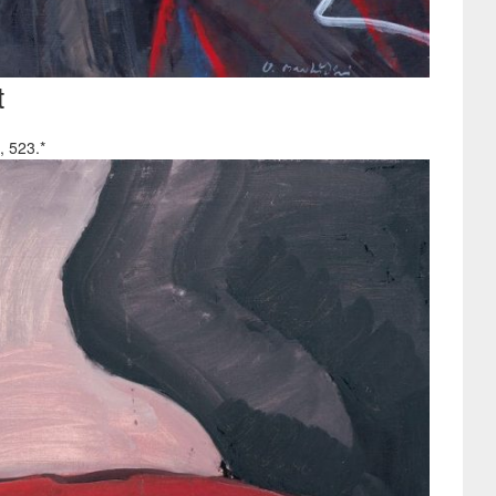
t
, 523.*