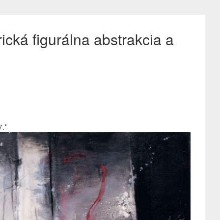
rická figurálna abstrakcia a
7.*