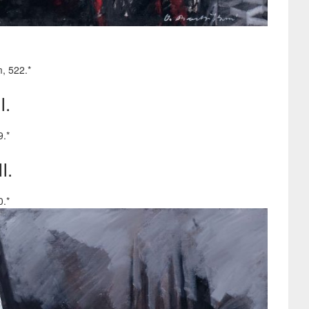
i
, 522.*
I.
9.*
I.
0.*