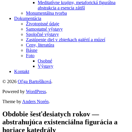
Meditatívne krajiny, metaforická figurálna
abstrakcia a esencia zátiší
Monumentálna tvorba
Dokumentácia
Životopisné údaje
Samostatné výstavy
Spoločné výstavy
Zastúpenie diel v zbierkach galérií a múzeí
Ceny, literatúra
Básne
Foto
Osobné
Výstavy
Kontakt
© 2026
Oľga Bartošíková
.
Powered by
WordPress
.
Theme by
Anders Norén
.
Obdobie šesťdesiatych rokov —
abstrahujúca existenciálna figurácia a
horiace katedrály