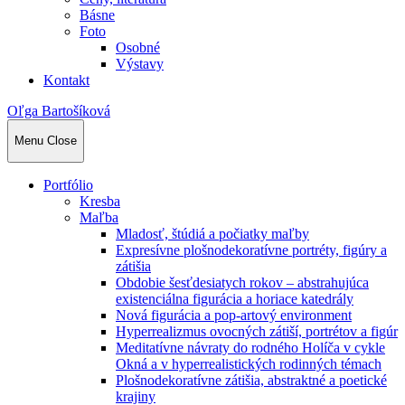
Básne
Foto
Osobné
Výstavy
Kontakt
Oľga Bartošíková
Menu
Close
Portfólio
Kresba
Maľba
Mladosť, štúdiá a počiatky maľby
Expresívne plošnodekoratívne portréty, figúry a
zátišia
Obdobie šesťdesiatych rokov – abstrahujúca
existenciálna figurácia a horiace katedrály
Nová figurácia a pop-artový environment
Hyperrealizmus ovocných zátiší, portrétov a figúr
Meditatívne návraty do rodného Holíča v cykle
Okná a v hyperrealistických rodinných témach
Plošnodekoratívne zátišia, abstraktné a poetické
krajiny