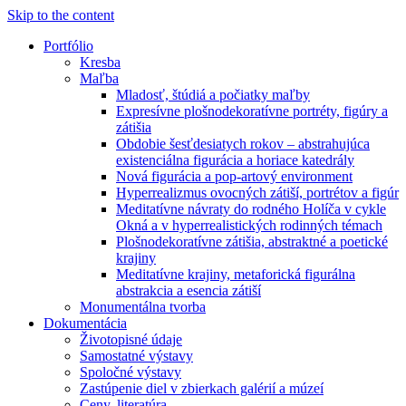
Skip to the content
Portfólio
Kresba
Maľba
Mladosť, štúdiá a počiatky maľby
Expresívne plošnodekoratívne portréty, figúry a
zátišia
Obdobie šesťdesiatych rokov – abstrahujúca
existenciálna figurácia a horiace katedrály
Nová figurácia a pop-artový environment
Hyperrealizmus ovocných zátiší, portrétov a figúr
Meditatívne návraty do rodného Holíča v cykle
Okná a v hyperrealistických rodinných témach
Plošnodekoratívne zátišia, abstraktné a poetické
krajiny
Meditatívne krajiny, metaforická figurálna
abstrakcia a esencia zátiší
Monumentálna tvorba
Dokumentácia
Životopisné údaje
Samostatné výstavy
Spoločné výstavy
Zastúpenie diel v zbierkach galérií a múzeí
Ceny, literatúra